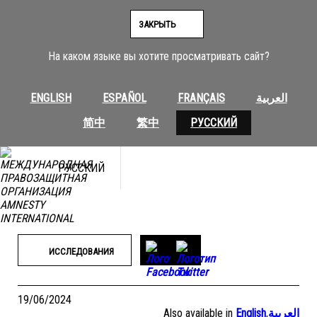
Перейти
к
ЗАКРЫТЬ
содержимому
На каком языке вы хотите просматривать сайт?
ENGLISH
ESPAÑOL
FRANÇAIS
العربية
简中
繁中
РУССКИЙ
РУССКИЙ
ИССЛЕДОВАНИЯ
19/06/2024
Also available in
English
,
العربية