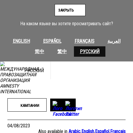
Перейти
к
ЗАКРЫТЬ
содержимому
На каком языке вы хотите просматривать сайт?
ENGLISH
ESPAÑOL
FRANÇAIS
العربية
简中
繁中
РУССКИЙ
РУССКИЙ
КАМПАНИИ
04/08/2023
Also available in
Arabic
,
English
,
Español
,
Français