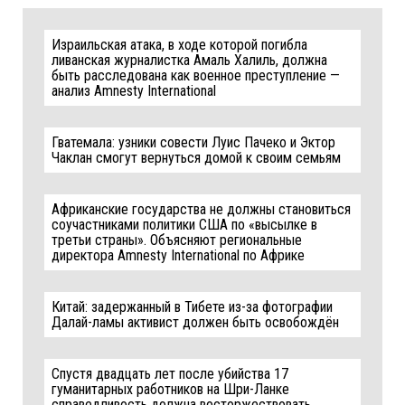
Израильская атака, в ходе которой погибла
ливанская журналистка Амаль Халиль, должна
быть расследована как военное преступление —
анализ Amnesty International
Гватемала: узники совести Луис Пачеко и Эктор
Чаклан смогут вернуться домой к своим семьям
Африканские государства не должны становиться
соучастниками политики США по «высылке в
третьи страны». Объясняют региональные
директора Amnesty International по Африке
Китай: задержанный в Тибете из-за фотографии
Далай-ламы активист должен быть освобождён
Спустя двадцать лет после убийства 17
гуманитарных работников на Шри-Ланке
справедливость должна восторжествовать