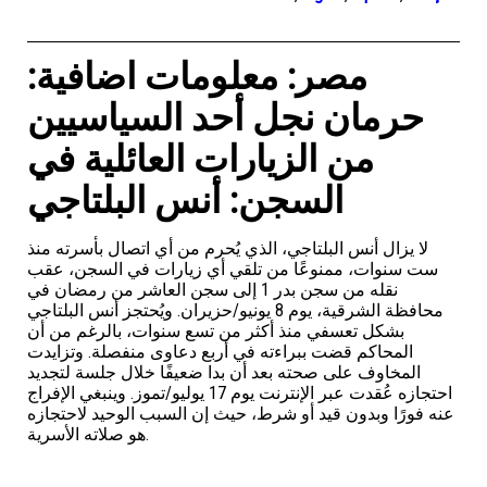
مصر: معلومات اضافية:
حرمان نجل أحد السياسيين
من الزيارات العائلية في
السجن: أنس البلتاجي
لا يزال أنس البلتاجي، الذي يُحرم من أي اتصال بأسرته منذ
ست سنوات، ممنوعًا من تلقي أي زيارات في السجن، عقب
نقله من سجن بدر 1 إلى سجن العاشر من رمضان في
محافظة الشرقية، يوم 8 يونيو/حزيران. ويُحتجز أنس البلتاجي
بشكل تعسفي منذ أكثر من تسع سنوات، بالرغم من أن
المحاكم قضت ببراءته في أربع دعاوى منفصلة. وتزايدت
المخاوف على صحته بعد أن بدا ضعيفًا خلال جلسة لتجديد
احتجازه عُقدت عبر الإنترنت يوم 17 يوليو/تموز. وينبغي الإفراج
عنه فورًا وبدون قيد أو شرط، حيث إن السبب الوحيد لاحتجازه
هو صلاته الأسرية.