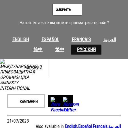
Перейти
к
ЗАКРЫТЬ
содержимому
На каком языке вы хотите просматривать сайт?
ENGLISH
ESPAÑOL
FRANÇAIS
العربية
简中
繁中
РУССКИЙ
РУССКИЙ
КАМПАНИИ
21/07/2023
Also available in
English
,
Español
,
Français
,
العربية