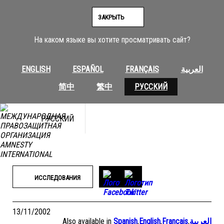
Перейти
к
ЗАКРЫТЬ
содержимому
На каком языке вы хотите просматривать сайт?
ENGLISH
ESPAÑOL
FRANÇAIS
العربية
简中
繁中
РУССКИЙ
РУССКИЙ
ИССЛЕДОВАНИЯ
13/11/2002
Also available in
Spanish
,
English
,
Français
,
العربية