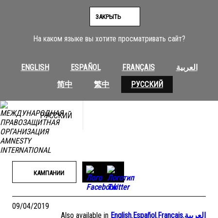
Перейти
к
ЗАКРЫТЬ
содержимому
На каком языке вы хотите просматривать сайт?
ENGLISH
ESPAÑOL
FRANÇAIS
العربية
简中
繁中
РУССКИЙ
РУССКИЙ
КАМПАНИИ
09/04/2019
Also available in
English
,
Español
,
Français
,
العربية