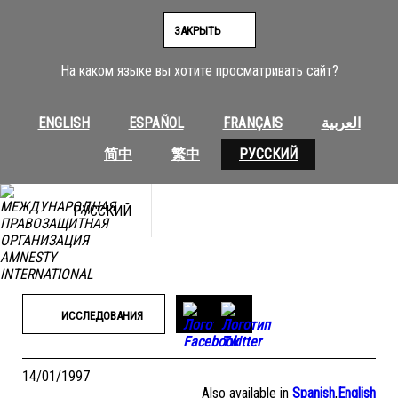
Перейти
к
ЗАКРЫТЬ
содержимому
На каком языке вы хотите просматривать сайт?
ENGLISH
ESPAÑOL
FRANÇAIS
العربية
简中
繁中
РУССКИЙ
РУССКИЙ
ИССЛЕДОВАНИЯ
14/01/1997
Also available in
Spanish
,
English