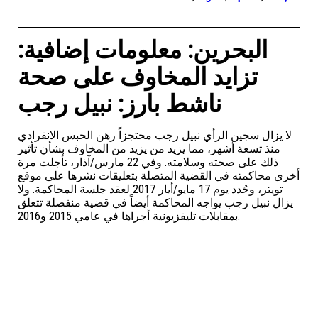
البحرين: معلومات إضافية:
تزايد المخاوف على صحة
ناشط بارز: نبيل رجب
لا يزال سجين الرأي نبيل رجب محتجزاً رهن الحبس الانفرادي
منذ تسعة أشهر، مما يزيد من يزيد من المخاوف بشأن تأثير
ذلك على صحته وسلامته. وفي 22 مارس/آذار، تأجلت مرة
أخرى محاكمته في القضية المتصلة بتعليقات نشرها على موقع
تويتر، وحُدد يوم 17 مايو/أيار 2017 لعقد جلسة المحاكمة. ولا
يزال نبيل رجب يواجه المحاكمة أيضاً في قضية منفصلة تتعلق
بمقابلات تليفزيونية أجراها في عامي 2015 و2016.