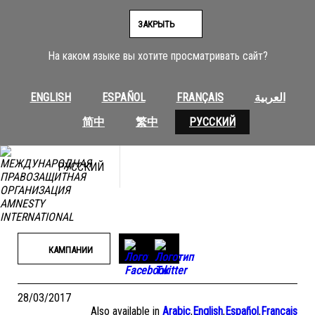
Перейти
к
ЗАКРЫТЬ
содержимому
На каком языке вы хотите просматривать сайт?
ENGLISH
ESPAÑOL
FRANÇAIS
العربية
简中
繁中
РУССКИЙ
РУССКИЙ
КАМПАНИИ
28/03/2017
Also available in
Arabic
,
English
,
Español
,
Français