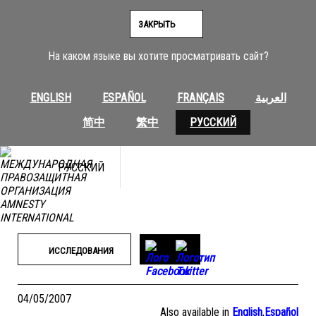
Перейти
к
ЗАКРЫТЬ
содержимому
На каком языке вы хотите просматривать сайт?
ENGLISH
ESPAÑOL
FRANÇAIS
العربية
简中
繁中
РУССКИЙ
РУССКИЙ
ИССЛЕДОВАНИЯ
04/05/2007
Also available in
English
,
Español