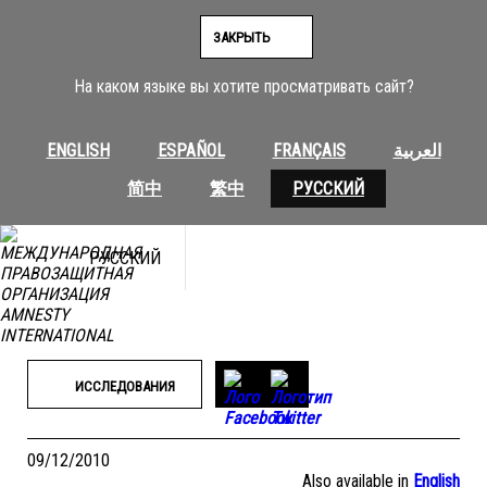
Перейти
к
ЗАКРЫТЬ
содержимому
На каком языке вы хотите просматривать сайт?
ENGLISH
ESPAÑOL
FRANÇAIS
العربية
简中
繁中
РУССКИЙ
РУССКИЙ
ИССЛЕДОВАНИЯ
09/12/2010
Also available in
English