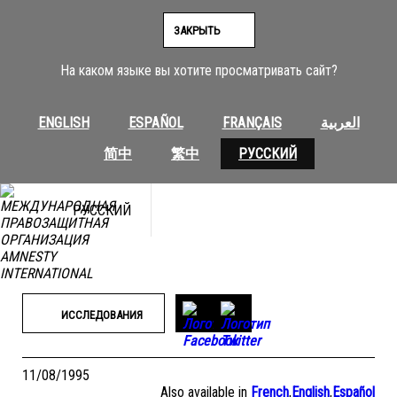
Перейти
к
ЗАКРЫТЬ
содержимому
На каком языке вы хотите просматривать сайт?
ENGLISH
ESPAÑOL
FRANÇAIS
العربية
简中
繁中
РУССКИЙ
РУССКИЙ
ИССЛЕДОВАНИЯ
11/08/1995
Also available in
French
,
English
,
Español