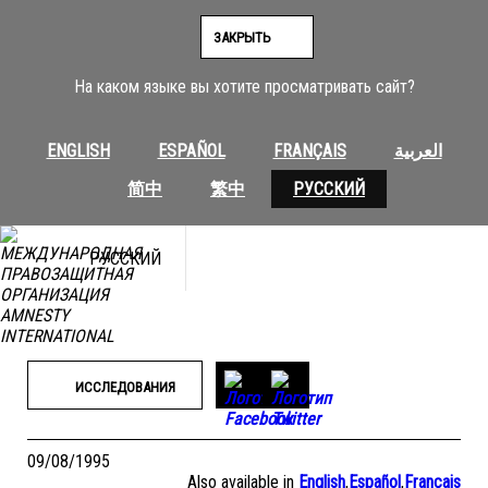
Перейти
к
ЗАКРЫТЬ
содержимому
На каком языке вы хотите просматривать сайт?
ENGLISH
ESPAÑOL
FRANÇAIS
العربية
简中
繁中
РУССКИЙ
РУССКИЙ
ИССЛЕДОВАНИЯ
09/08/1995
Also available in
English
,
Español
,
Français