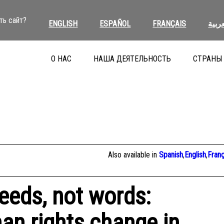
ть сайт?
ENGLISH
ESPAÑOL
FRANÇAIS
عربية
О НАС
НАША ДЕЯТЕЛЬНОСТЬ
СТРАНЫ
Also available in
Spanish
,
English
,
Franç
eeds, not words:
an rights change in