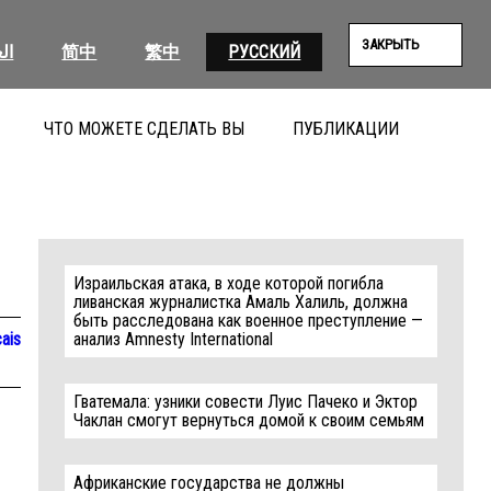
ЗАКРЫТЬ
ال
简中
繁中
РУССКИЙ
ЧТО МОЖЕТЕ СДЕЛАТЬ ВЫ
ПУБЛИКАЦИИ
ПОИС
Израильская атака, в ходе которой погибла
ливанская журналистка Амаль Халиль, должна
быть расследована как военное преступление —
ais
анализ Amnesty International
Гватемала: узники совести Луис Пачеко и Эктор
Чаклан смогут вернуться домой к своим семьям
Африканские государства не должны