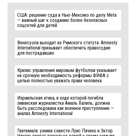
США: решение суда в Нью-Мексико по делу Meta
— важный шаг к созданию более безопасных
соцсетей для детей
Венесуэла выходит из Римского статута: Amnesty
International призывает обеспечить правосудие
для пострадавших
Кризис управления мировым футболом указывает
на срочную необходимость реформы ФИФА с
целью полностью уважать права человека
Израильская атака, в ходе которой погибла
ливанская журналистка Амаль Халиль, должна
быть расследована как военное преступление —
анализ Amnesty International
Гватемала: узники совести Луис Пачеко и Эктор
Чаклан смогут вернуться домой к своим семьям