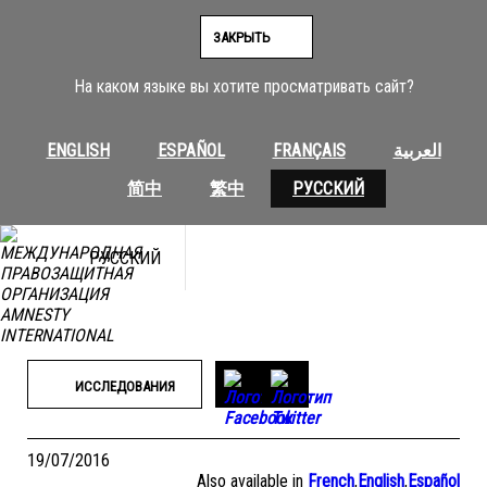
Перейти
к
ЗАКРЫТЬ
содержимому
На каком языке вы хотите просматривать сайт?
ENGLISH
ESPAÑOL
FRANÇAIS
العربية
简中
繁中
РУССКИЙ
РУССКИЙ
ИССЛЕДОВАНИЯ
19/07/2016
Also available in
French
,
English
,
Español