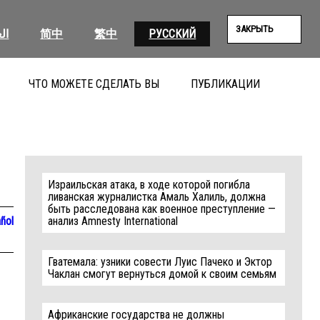
ЗАКРЫТЬ
ال
简中
繁中
РУССКИЙ
ЧТО МОЖЕТЕ СДЕЛАТЬ ВЫ
ПУБЛИКАЦИИ
ПОИС
Израильская атака, в ходе которой погибла
ливанская журналистка Амаль Халиль, должна
быть расследована как военное преступление —
ñol
анализ Amnesty International
Гватемала: узники совести Луис Пачеко и Эктор
Чаклан смогут вернуться домой к своим семьям
Африканские государства не должны