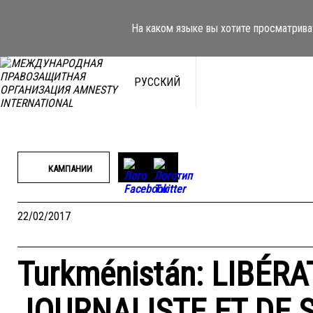
Перейти
к
На каком языке вы хотите просматрива
содержимому
РУССКИЙ
КАМПАНИИ
22/02/2017
Turkménistán: LIBÉRA
JOURNALISTE ET DE 