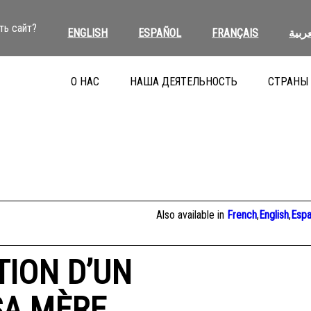
ть сайт?
ENGLISH
ESPAÑOL
FRANÇAIS
عربية
О НАС
НАША ДЕЯТЕЛЬНОСТЬ
СТРАНЫ
Also available in
French
,
English
,
Espa
TION D’UN
SA MÈRE