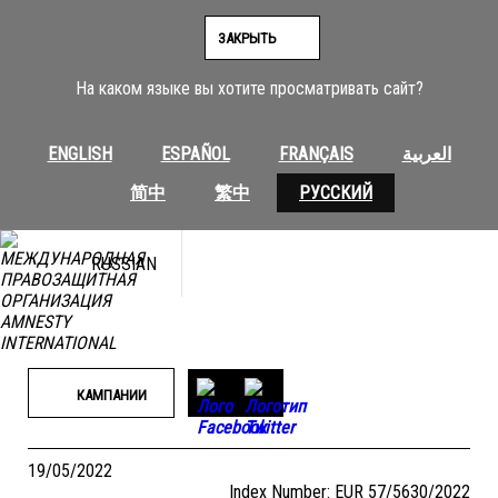
Перейти
к
ЗАКРЫТЬ
содержимому
На каком языке вы хотите просматривать сайт?
ENGLISH
ESPAÑOL
FRANÇAIS
العربية
简中
繁中
РУССКИЙ
RUSSIAN
КАМПАНИИ
19/05/2022
Index Number: EUR 57/5630/2022