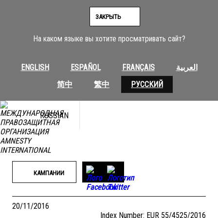
Перейти
к
ЗАКРЫТЬ
содержимому
На каком языке вы хотите просматривать сайт?
ENGLISH
ESPAÑOL
FRANÇAIS
العربية
简中
繁中
РУССКИЙ
RUSSIAN
КАМПАНИИ
20/11/2016
Index Number: EUR 55/4525/2016