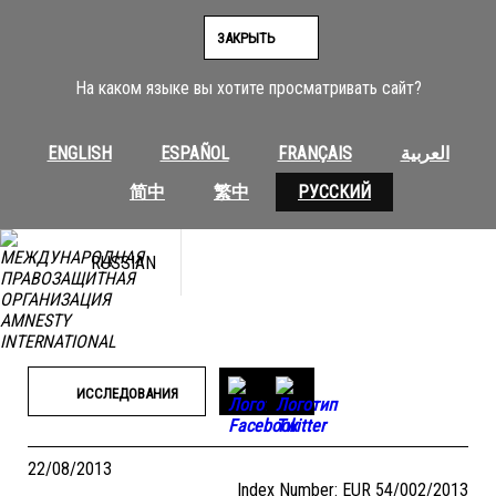
Перейти
к
ЗАКРЫТЬ
содержимому
На каком языке вы хотите просматривать сайт?
ENGLISH
ESPAÑOL
FRANÇAIS
العربية
简中
繁中
РУССКИЙ
RUSSIAN
ИССЛЕДОВАНИЯ
22/08/2013
Index Number: EUR 54/002/2013