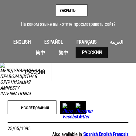
Перейти
к
ЗАКРЫТЬ
содержимому
На каком языке вы хотите просматривать сайт?
ENGLISH
ESPAÑOL
FRANÇAIS
العربية
简中
繁中
РУССКИЙ
РУССКИЙ
ИССЛЕДОВАНИЯ
25/05/1995
Also available in
Spanish
,
English
,
Français