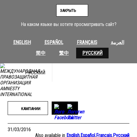
Перейти
к
ЗАКРЫТЬ
содержимому
На каком языке вы хотите просматривать сайт?
ENGLISH
ESPAÑOL
FRANÇAIS
العربية
简中
繁中
РУССКИЙ
РУССКИЙ
КАМПАНИИ
31/03/2016
Also available in
English
,
Español
,
Français
,
Русский