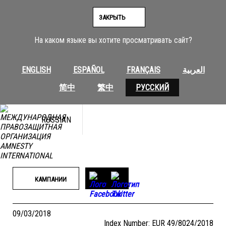
Перейти
к
ЗАКРЫТЬ
содержимому
На каком языке вы хотите просматривать сайт?
ENGLISH
ESPAÑOL
FRANÇAIS
العربية
简中
繁中
РУССКИЙ
RUSSIAN
КАМПАНИИ
09/03/2018
Index Number: EUR 49/8024/2018