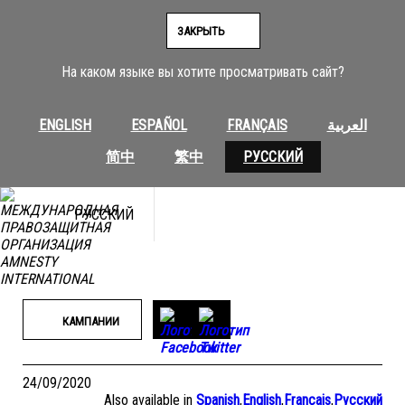
Перейти
к
ЗАКРЫТЬ
содержимому
На каком языке вы хотите просматривать сайт?
ENGLISH
ESPAÑOL
FRANÇAIS
العربية
简中
繁中
РУССКИЙ
РУССКИЙ
КАМПАНИИ
24/09/2020
Also available in
Spanish
,
English
,
Français
,
Русский