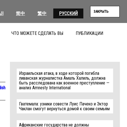
ЗАКРЫТЬ
ال
简中
繁中
РУССКИЙ
ЧТО МОЖЕТЕ СДЕЛАТЬ ВЫ
ПУБЛИКАЦИИ
ПОИС
Израильская атака, в ходе которой погибла
ливанская журналистка Амаль Халиль, должна
быть расследована как военное преступление —
lish
анализ Amnesty International
Гватемала: узники совести Луис Пачеко и Эктор
Чаклан смогут вернуться домой к своим семьям
Африканские государства не должны