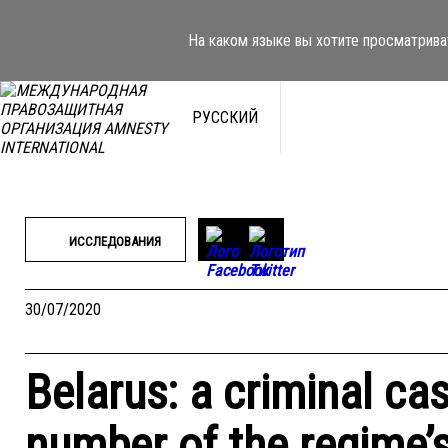
Перейти
к
На каком языке вы хотите просматрива
содержимому
РУССКИЙ
ИССЛЕДОВАНИЯ
30/07/2020
Belarus: a criminal ca
number of the regime’s