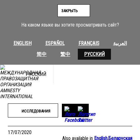
Перейти
к
ЗАКРЫТЬ
содержимому
На каком языке вы хотите просматривать сайт?
ENGLISH
ESPAÑOL
FRANÇAIS
العربية
简中
繁中
РУССКИЙ
РУССКИЙ
ИССЛЕДОВАНИЯ
17/07/2020
Also available in
English
,
Беларуская