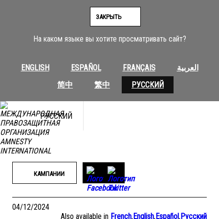
Перейти
к
ЗАКРЫТЬ
содержимому
На каком языке вы хотите просматривать сайт?
ENGLISH
ESPAÑOL
FRANÇAIS
العربية
简中
繁中
РУССКИЙ
РУССКИЙ
КАМПАНИИ
04/12/2024
Also available in
French
,
English
,
Español
,
Русский