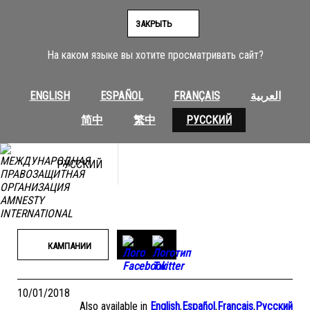
Перейти
к
ЗАКРЫТЬ
содержимому
На каком языке вы хотите просматривать сайт?
ENGLISH
ESPAÑOL
FRANÇAIS
العربية
简中
繁中
РУССКИЙ
РУССКИЙ
КАМПАНИИ
10/01/2018
Also available in
English
,
Español
,
Français
,
Русский