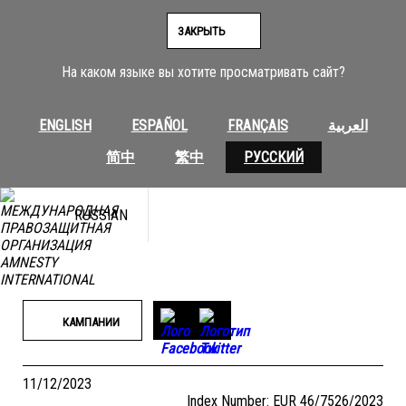
Перейти
к
ЗАКРЫТЬ
содержимому
На каком языке вы хотите просматривать сайт?
ENGLISH
ESPAÑOL
FRANÇAIS
العربية
简中
繁中
РУССКИЙ
RUSSIAN
КАМПАНИИ
11/12/2023
Index Number: EUR 46/7526/2023