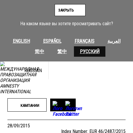
Перейти
к
ЗАКРЫТЬ
содержимому
На каком языке вы хотите просматривать сайт?
ENGLISH
ESPAÑOL
FRANÇAIS
العربية
简中
繁中
РУССКИЙ
RUSSIAN
КАМПАНИИ
28/09/2015
Index Number: EUR 46/2487/2015