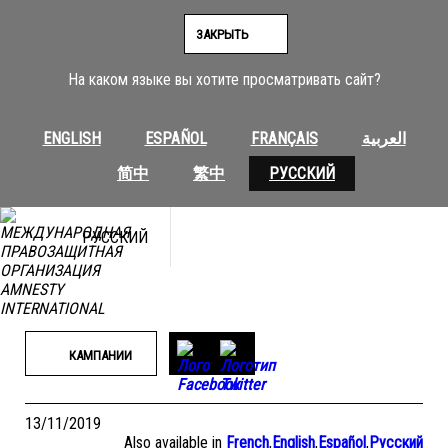
Перейти
к
ЗАКРЫТЬ
содержимому
На каком языке вы хотите просматривать сайт?
ENGLISH
ESPAÑOL
FRANÇAIS
العربية
简中
繁中
РУССКИЙ
РУССКИЙ
КАМПАНИИ
13/11/2019
Also available in
French
,
English
,
Español
,
Русский