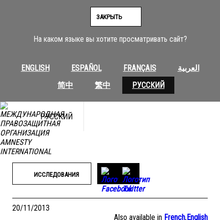
Перейти
к
ЗАКРЫТЬ
содержимому
На каком языке вы хотите просматривать сайт?
ENGLISH
ESPAÑOL
FRANÇAIS
العربية
简中
繁中
РУССКИЙ
РУССКИЙ
ИССЛЕДОВАНИЯ
20/11/2013
Also available in
French
,
English