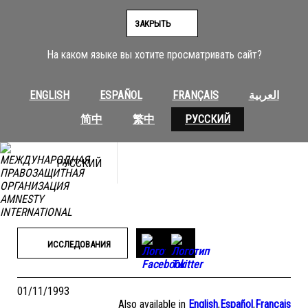
Перейти
к
ЗАКРЫТЬ
содержимому
На каком языке вы хотите просматривать сайт?
ENGLISH
ESPAÑOL
FRANÇAIS
العربية
简中
繁中
РУССКИЙ
РУССКИЙ
ИССЛЕДОВАНИЯ
01/11/1993
Also available in
English
,
Español
,
Français