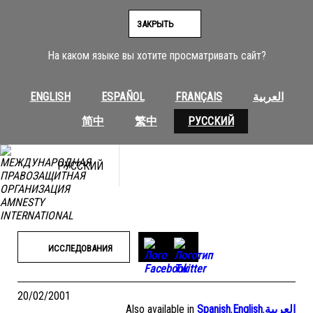
Перейти
к
ЗАКРЫТЬ
содержимому
На каком языке вы хотите просматривать сайт?
ENGLISH
ESPAÑOL
FRANÇAIS
العربية
简中
繁中
РУССКИЙ
РУССКИЙ
ИССЛЕДОВАНИЯ
20/02/2001
Also available in
Spanish
,
English
,
العربية