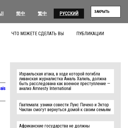
ЗАКРЫТЬ
ال
简中
繁中
РУССКИЙ
ЧТО МОЖЕТЕ СДЕЛАТЬ ВЫ
ПУБЛИКАЦИИ
ПОИС
Израильская атака, в ходе которой погибла
ливанская журналистка Амаль Халиль, должна
быть расследована как военное преступление —
ais
анализ Amnesty International
Гватемала: узники совести Луис Пачеко и Эктор
Чаклан смогут вернуться домой к своим семьям
Африканские государства не должны