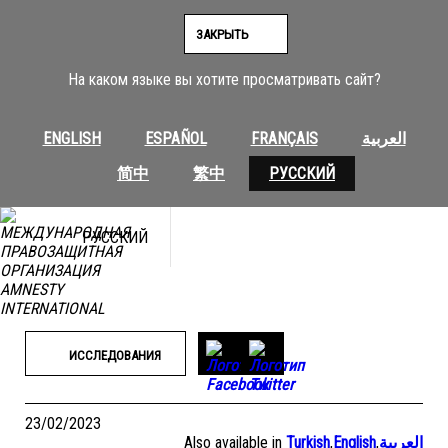
Перейти
к
ЗАКРЫТЬ
содержимому
На каком языке вы хотите просматривать сайт?
ENGLISH
ESPAÑOL
FRANÇAIS
العربية
简中
繁中
РУССКИЙ
РУССКИЙ
ИССЛЕДОВАНИЯ
23/02/2023
Also available in
Turkish
,
English
,
العربية