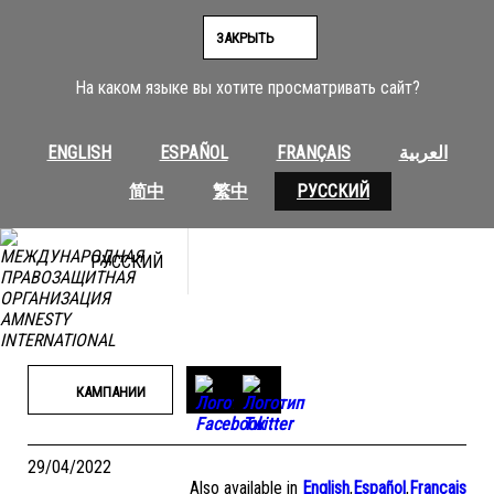
Перейти
к
ЗАКРЫТЬ
содержимому
На каком языке вы хотите просматривать сайт?
ENGLISH
ESPAÑOL
FRANÇAIS
العربية
简中
繁中
РУССКИЙ
РУССКИЙ
КАМПАНИИ
29/04/2022
Also available in
English
,
Español
,
Français