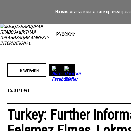
Перейти
к
На каком языке вы хотите просматрива
содержимому
РУССКИЙ
КАМПАНИИ
15/01/1991
Turkey: Further informa
Felemez Elmas, Lokm