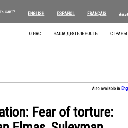
ть сайт?
ENGLISH
ESPAÑOL
FRANÇAIS
عربية
О НАС
НАША ДЕЯТЕЛЬНОСТЬ
СТРАНЫ
Also available in
Eng
tion: Fear of torture:
an Elmas, Suleyman