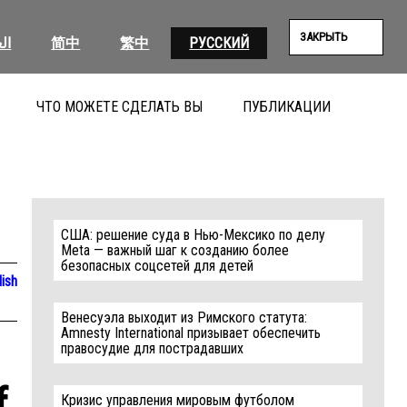
ЗАКРЫТЬ
ال
简中
繁中
РУССКИЙ
ЧТО МОЖЕТЕ СДЕЛАТЬ ВЫ
ПУБЛИКАЦИИ
ПОИС
США: решение суда в Нью-Мексико по делу
Meta — важный шаг к созданию более
безопасных соцсетей для детей
lish
Венесуэла выходит из Римского статута:
Amnesty International призывает обеспечить
правосудие для пострадавших
f
Кризис управления мировым футболом