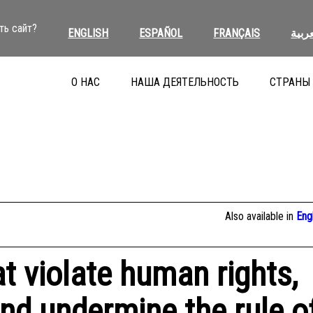
ть сайт?
ENGLISH
ESPAÑOL
FRANÇAIS
عربية
О НАС
НАША ДЕЯТЕЛЬНОСТЬ
СТРАНЫ
Also available in
Eng
t violate human rights,
and undermine the rule o