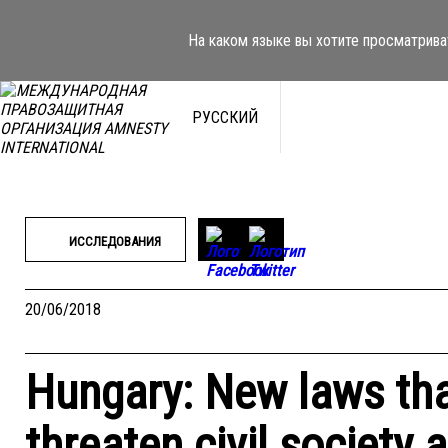
Перейти
к
На каком языке вы хотите просматрива
содержимому
РУССКИЙ
ИССЛЕДОВАНИЯ
20/06/2018
Hungary: New laws tha
threaten civil society 