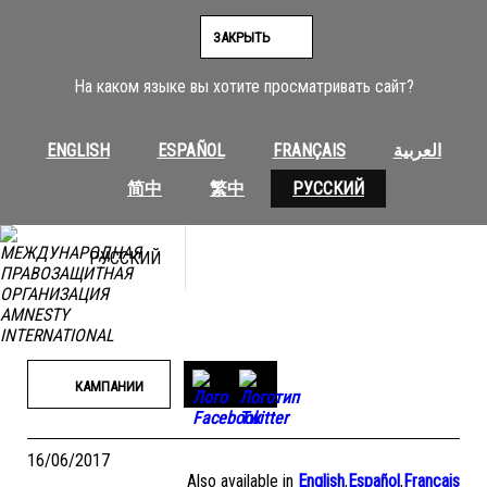
Перейти
к
ЗАКРЫТЬ
содержимому
На каком языке вы хотите просматривать сайт?
ENGLISH
ESPAÑOL
FRANÇAIS
العربية
简中
繁中
РУССКИЙ
РУССКИЙ
КАМПАНИИ
16/06/2017
Also available in
English
,
Español
,
Français