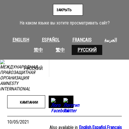
Перейти
к
ЗАКРЫТЬ
содержимому
На каком языке вы хотите просматривать сайт?
ENGLISH
ESPAÑOL
FRANÇAIS
العربية
简中
繁中
РУССКИЙ
РУССКИЙ
КАМПАНИИ
10/05/2021
Also available in
English
,
Español
,
Français