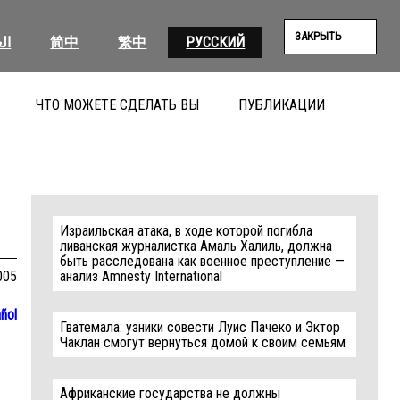
ЗАКРЫТЬ
ال
简中
繁中
РУССКИЙ
ЧТО МОЖЕТЕ СДЕЛАТЬ ВЫ
ПУБЛИКАЦИИ
ПОИС
Израильская атака, в ходе которой погибла
ливанская журналистка Амаль Халиль, должна
быть расследована как военное преступление —
005
анализ Amnesty International
ñol
Гватемала: узники совести Луис Пачеко и Эктор
Чаклан смогут вернуться домой к своим семьям
Африканские государства не должны