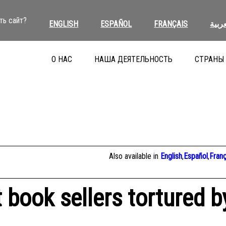
ть сайт?
ENGLISH
ESPAÑOL
FRANÇAIS
عربية
О НАС
НАША ДЕЯТЕЛЬНОСТЬ
СТРАНЫ
Also available in
English
,
Español
,
Franç
book sellers tortured b