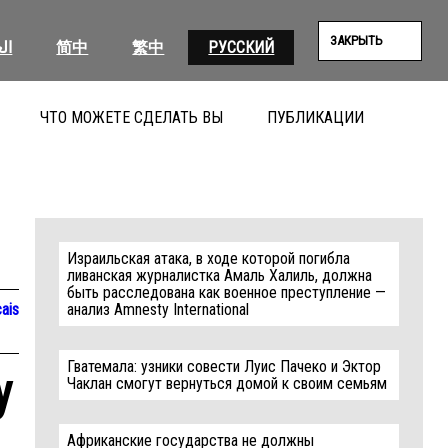
ЗАКРЫТЬ
ال
简中
繁中
РУССКИЙ
ЧТО МОЖЕТЕ СДЕЛАТЬ ВЫ
ПУБЛИКАЦИИ
ПОИС
Израильская атака, в ходе которой погибла
ливанская журналистка Амаль Халиль, должна
быть расследована как военное преступление —
ais
анализ Amnesty International
Гватемала: узники совести Луис Пачеко и Эктор
y
Чаклан смогут вернуться домой к своим семьям
Африканские государства не должны