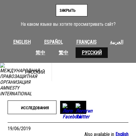
Перейти
к
ЗАКРЫТЬ
содержимому
На каком языке вы хотите просматривать сайт?
ENGLISH
ESPAÑOL
FRANÇAIS
العربية
简中
繁中
РУССКИЙ
РУССКИЙ
ИССЛЕДОВАНИЯ
19/06/2019
Also available in
English