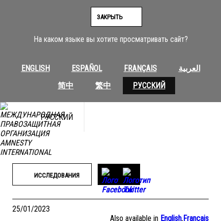
Перейти
к
ЗАКРЫТЬ
содержимому
На каком языке вы хотите просматривать сайт?
ENGLISH
ESPAÑOL
FRANÇAIS
العربية
简中
繁中
РУССКИЙ
РУССКИЙ
ИССЛЕДОВАНИЯ
25/01/2023
Also available in
English
,
Français