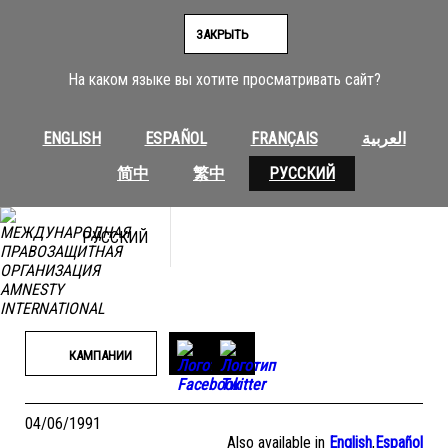
Перейти
к
ЗАКРЫТЬ
содержимому
На каком языке вы хотите просматривать сайт?
ENGLISH
ESPAÑOL
FRANÇAIS
العربية
简中
繁中
РУССКИЙ
РУССКИЙ
КАМПАНИИ
04/06/1991
Also available in
English
,
Español