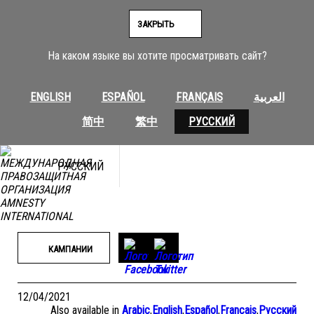
Перейти
к
ЗАКРЫТЬ
содержимому
На каком языке вы хотите просматривать сайт?
ENGLISH
ESPAÑOL
FRANÇAIS
العربية
简中
繁中
РУССКИЙ
РУССКИЙ
КАМПАНИИ
12/04/2021
Also available in
Arabic
,
English
,
Español
,
Français
,
Русский