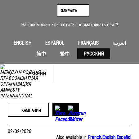
Перейти
к
ЗАКРЫТЬ
содержимому
На каком языке вы хотите просматривать сайт?
ENGLISH
ESPAÑOL
FRANÇAIS
العربية
简中
繁中
РУССКИЙ
РУССКИЙ
КАМПАНИИ
02/02/2026
Also available in
French
,
English
,
Español