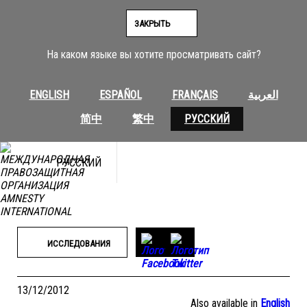
Перейти
к
ЗАКРЫТЬ
содержимому
На каком языке вы хотите просматривать сайт?
ENGLISH
ESPAÑOL
FRANÇAIS
العربية
简中
繁中
РУССКИЙ
РУССКИЙ
ИССЛЕДОВАНИЯ
13/12/2012
Also available in
English