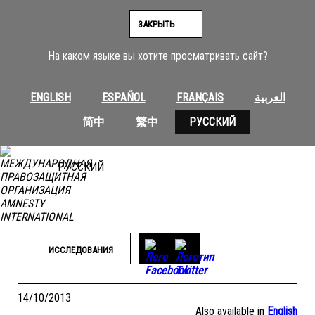
Перейти
к
ЗАКРЫТЬ
содержимому
На каком языке вы хотите просматривать сайт?
ENGLISH
ESPAÑOL
FRANÇAIS
العربية
简中
繁中
РУССКИЙ
РУССКИЙ
ИССЛЕДОВАНИЯ
14/10/2013
Also available in
English