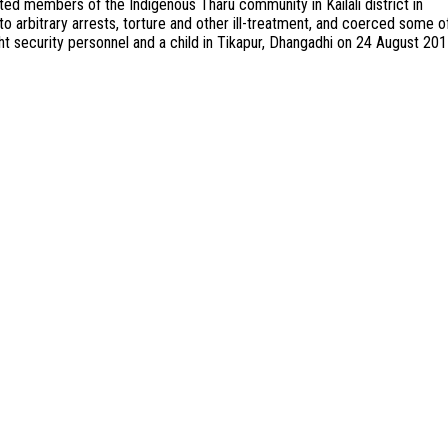
ted members of the Indigenous Tharu community in Kailali district in
 to arbitrary arrests, torture and other ill-treatment, and coerced some o
ght security personnel and a child in Tikapur, Dhangadhi on 24 August 201