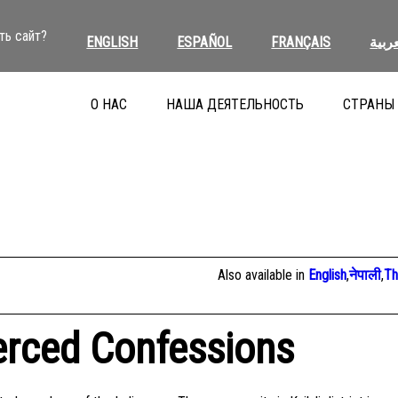
ть сайт?
ENGLISH
ESPAÑOL
FRANÇAIS
عربية
О НАС
НАША ДЕЯТЕЛЬНОСТЬ
СТРАНЫ
Also available in
English
,
नेपाली
,
Th
erced Confessions