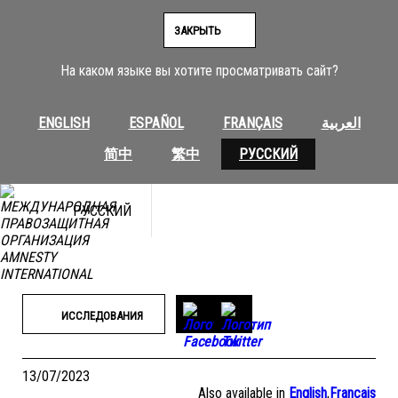
Перейти
к
ЗАКРЫТЬ
содержимому
На каком языке вы хотите просматривать сайт?
ENGLISH
ESPAÑOL
FRANÇAIS
العربية
简中
繁中
РУССКИЙ
РУССКИЙ
ИССЛЕДОВАНИЯ
13/07/2023
Also available in
English
,
Français