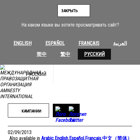
Перейти
к
ЗАКРЫТЬ
содержимому
На каком языке вы хотите просматривать сайт?
ENGLISH
ESPAÑOL
FRANÇAIS
العربية
简中
繁中
РУССКИЙ
РУССКИЙ
КАМПАНИИ
02/09/2013
Also available in
Arabic
,
English
,
Español
,
Français
,
中文（简体）